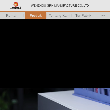
WENZHOU GRH MANUFACTURE CO.,LTD
Rumah
Produk
Tentang Kami
Tur Pabrik
>>