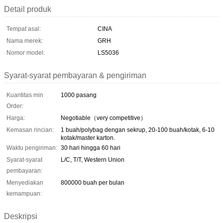
Detail produk
Tempat asal:
CINA
Nama merek:
GRH
Nomor model:
LS5036
Syarat-syarat pembayaran & pengiriman
Kuantitas min
1000 pasang
Order:
Harga:
Negotiable（very competitive）
Kemasan rincian:
1 buah/polybag dengan sekrup, 20-100 buah/kotak, 6-10
kotak/master karton.
Waktu pengiriman:
30 hari hingga 60 hari
Syarat-syarat
L/C, T/T, Western Union
pembayaran:
Menyediakan
800000 buah per bulan
kemampuan:
Deskripsi