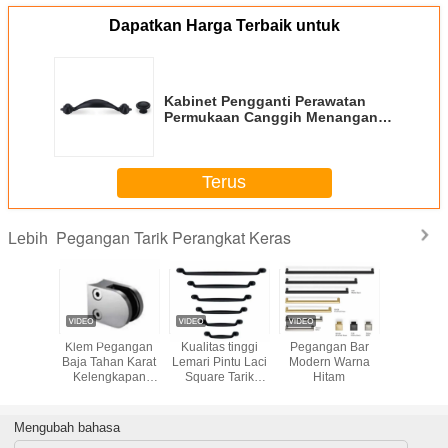
Dapatkan Harga Terbaik untuk
Kabinet Pengganti Perawatan
Permukaan Canggih Menangani
Ukuran Sekrup M4x22 Logam
Terus
Pegangan Tarik Perangkat Keras
Lebih
ardware
Klem Pegangan
Kualitas tinggi
Pegangan Bar
Laci Per
 Pull
Baja Tahan Karat
Lemari Pintu Laci
Modern Warna
Keras Ka
Furniture
Kelengkapan
Square Tarik
Hitam
Antik Me
Lemari
Langkan Kaca
Hitam Matt Dapur
Peraw
pur
Kelas Laut untuk
Handle Tarik
Permu
Pagar Balkon
Perabot Hardware
Warna 
Mengubah bahasa
Dinding Dek Vila
dipesan 