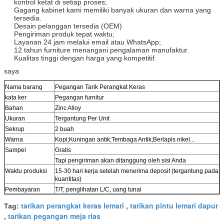
kontrol ketat di setiap proses;
Gagang kabinet kami memiliki banyak ukuran dan warna yang
tersedia.
Desain pelanggan tersedia (OEM)
Pengiriman produk tepat waktu;
Layanan 24 jam melalui email atau WhatsApp;
1
2 tahun
furniture menangani pengalaman manufaktur.
Kualitas tinggi dengan harga yang kompetitif.
saya
Nama barang
Pegangan Tarik Perangkat Keras
kata ker
Pegangan furnitur
Bahan
Zinc Alloy
Ukuran
Tergantung Per Unit
Sekrup
2 buah
Warna
Kopi;Kuningan antik;Tembaga Antik;Berlapis nikel...
Sampel
Gratis
Tapi pengiriman akan ditanggung oleh sisi Anda
Waktu produksi
15-30 hari kerja setelah menerima deposit (tergantung pada
kuantitas)
Pembayaran
T/T, penglihatan L/C, uang tunai
tarikan perangkat keras lemari
tarikan pintu lemari dapur
Tag:
,
tarikan pegangan meja rias
,