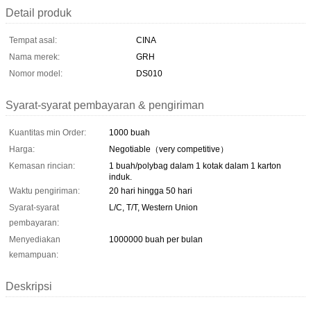
Detail produk
Tempat asal:
CINA
Nama merek:
GRH
Nomor model:
DS010
Syarat-syarat pembayaran & pengiriman
Kuantitas min Order:
1000 buah
Harga:
Negotiable（very competitive）
Kemasan rincian:
1 buah/polybag dalam 1 kotak dalam 1 karton
induk.
Waktu pengiriman:
20 hari hingga 50 hari
Syarat-syarat
L/C, T/T, Western Union
pembayaran:
Menyediakan
1000000 buah per bulan
kemampuan:
Deskripsi