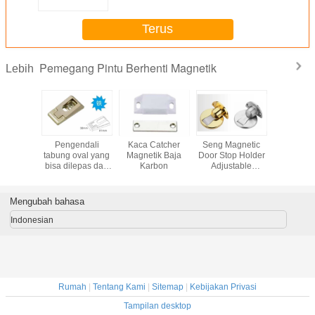
Terus
Pemegang Pintu Berhenti Magnetik
Lebih
iture
Pengendali
Kaca Catcher
Seng Magnetic
Pintu Ma
ware
tabung oval yang
Magnetik Baja
Door Stop Holder
Pintu P
is pintu
bisa dilepas dari
Karbon
Adjustable
Stainless
holder
lemari
Hardware Door
Kaki Sofa
Stopper
n BSN
Mengubah bahasa
Indonesian
Rumah
|
Tentang Kami
|
Sitemap
|
Kebijakan Privasi
Tampilan desktop