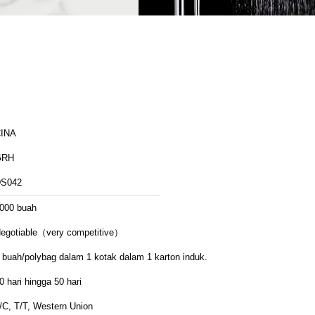
INA
GRH
S042
000 buah
egotiable（very competitive）
 buah/polybag dalam 1 kotak dalam 1 karton induk.
0 hari hingga 50 hari
/C, T/T, Western Union