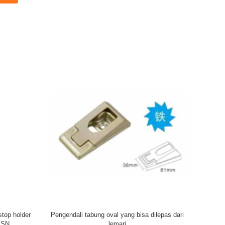
tic Door Stop Holder Adjustable
Stopper Pintu Magnetik Bebas Luban
Hardware Door Stopper
Stainless Steel