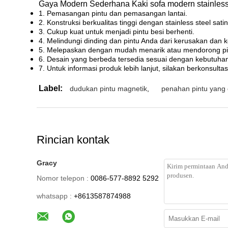
Gaya Modern Sederhana Kaki sofa modern stainles
1. Pemasangan pintu dan pemasangan lantai.
2. Konstruksi berkualitas tinggi dengan stainless steel sat
3. Cukup kuat untuk menjadi pintu besi berhenti.
4. Melindungi dinding dan pintu Anda dari kerusakan dan 
5. Melepaskan dengan mudah menarik atau mendorong pint
6. Desain yang berbeda tersedia sesuai dengan kebutuha
7. Untuk informasi produk lebih lanjut, silakan berkonsult
Label:
dudukan pintu magnetik
,
penahan pintu yang d
Rincian kontak
Gracy
Nomor telepon :
0086-577-8892 5292
whatsapp :
+8613587874988