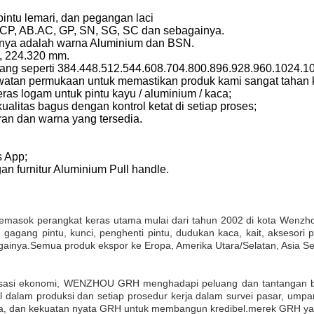
 pintu lemari, dan pegangan laci
 CP, AB.AC, GP, SN, SG, SC dan sebagainya.
lnya adalah warna Aluminium dan BSN.
2, 224.320 mm.
njang seperti 384.448.512.544.608.704.800.896.928.960.1024.1
awatan permukaan untuk memastikan produk kami sangat tahan 
ras logam untuk pintu kayu / aluminium / kaca;
alitas bagus dengan kontrol ketat di setiap proses;
ran dan warna yang tersedia.
s App;
n furnitur Aluminium Pull handle.
pemasok perangkat keras utama mulai dari tahun 2002 di kota Wenzho
gagang pintu, kunci, penghenti pintu, dudukan kaca, kait, aksesori p
againya.Semua produk ekspor ke Eropa, Amerika Utara/Selatan, Asia Sela
lisasi ekonomi, WENZHOU GRH menghadapi peluang dan tantangan ba
l dalam produksi dan setiap prosedur kerja dalam survei pasar, umpa
, dan kekuatan nyata GRH untuk membangun kredibel.merek GRH yang a