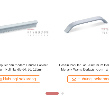
u Utama Tarik Dasar Logam Emas
Aluminium Invisible Disembunyik
Pintu Masuk Mewah Warna Ukuran
Gabungan Kabinet Genggam Pin
us untuk Hotel Villa Modern
Genggam Tersembunyi
Hubungi sekarang
Hubungi sekaran