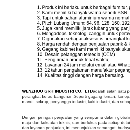
1. Produk ini berlaku untuk berbagai furnitur,
2. Kami memiliki banyak warna seperti BSN,
3. Tapi untuk bahan aluminium warna norma
4. Pitch Lubang Umum: 64, 96, 128, 160, 19
5. Juga kami memiliki jarak lubang yang pa
6. Mengadopsi teknologi canggih untuk per
7. Digunakan sebagai aksesoris perangkat ke
8. Harga rendah dengan penjualan pabrik & ku
9. Gagang kabinet kami memiliki banyak uku
10. Desain pelanggan tersedia (OEM)
11. Pengiriman produk tepat waktu;
12. Layanan 24 jam melalui email atau What
13. 12 tahun pengalaman manufaktur peganga
14. Kualitas tinggi dengan harga bersaing.
WENZHOU GRH INDUSTRI CO., LTD
adalah salah satu 
perangkat keras bangunan.Seperti gagang lemari, kenop, 
mandi, sekrup, penyangga industri, kaki industri, dan seb
Dengan jaringan penjualan yang sempurna dalam globa
maju dan kekuatan teknis, dan berfokus pada setiap detai
dan layanan penjualan, ini menunjukkan semangat, budaya