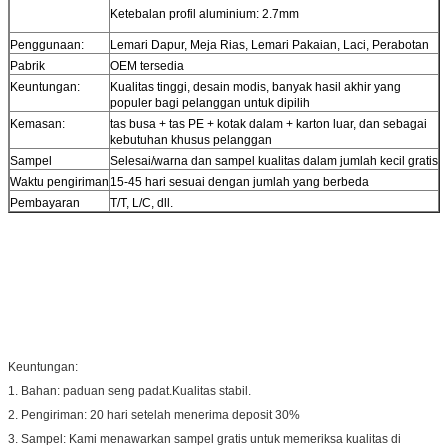
Ketebalan profil aluminium: 2.7mm
Penggunaan:
Lemari Dapur, Meja Rias, Lemari Pakaian, Laci, Perabotan
Pabrik
OEM tersedia
Keuntungan:
Kualitas tinggi, desain modis, banyak hasil akhir yang
populer bagi pelanggan untuk dipilih
Kemasan:
tas busa + tas PE + kotak dalam + karton luar, dan sebagai
kebutuhan khusus pelanggan
Sampel
Selesai/warna dan sampel kualitas dalam jumlah kecil gratis
Waktu pengiriman
15-45 hari sesuai dengan jumlah yang berbeda
Pembayaran
T/T, L/C, dll.
Keuntungan:
1. Bahan: paduan seng padat.Kualitas stabil.
2. Pengiriman: 20 hari setelah menerima deposit 30%
3. Sampel: Kami menawarkan sampel gratis untuk memeriksa kualitas di