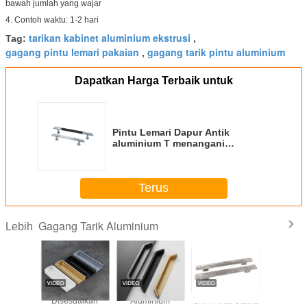
bawah jumlah yang wajar
4. Contoh waktu: 1-2 hari
tarikan kabinet aluminium ekstrusi
Tag:
,
gagang pintu lemari pakaian
gagang tarik pintu aluminium
,
Dapatkan Harga Terbaik untuk
Pintu Lemari Dapur Antik
aluminium T menangani
pembuatan Aksesoris Ketat
Kualitas Terkendali
Terus
Gagang Tarik Aluminium
Lebih
Populer
Disesuaikan
Aluminium
GRH Pintu Utama
Menangan