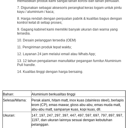
memastikan produk kami sangat tahan korosi dan tahan penuaan.
7. Digunakan sebagai aksesoris perangkat keras logam untuk pintu
kayu / aluminium / kaca;
8. Harga rendah dengan penjualan pabrik & kualitas bagus dengan
kontrol ketat di setiap proses;
9. Gagang kabinet kami memiliki banyak ukuran dan warna yang
tersedia.
10. Desain pelanggan tersedia (OEM)
11. Pengiriman produk tepat waktu;
12. Layanan 24 jam melalui email atau Whats App;
13. 12 tahun pengalaman manufaktur pegangan furnitur Aluminium
Pull handle.
14. Kualitas tinggi dengan harga bersaing.
Bahan:
Aluminium berkualitas tinggi
Selesai/Warna:
Perak alami, hitam matt, inox kuas (stainless steel), berlapis
krom (CP), emas mawar, gloss abu-abu, emas muda matt,
abu-abu matt, sampanye kuas, kopi kuas, dll.
Ukuran:
147, 197, 247, 297, 397, 447, 497, 597, 697, 797, 897, 997,
1197, dan ukuran lainnya sesuai dengan kebutuhan
pelanggan.