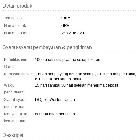
Detail produk
Tempat asal:
CINA
Nama merek:
GRH
Nomor model:
M972 96-320
Syarat-syarat pembayaran & pengiriman
Kuantitas min
1000 buah setiap warna setiap ukuran
Order:
Kemasan rincian:
1 buah per polybag dengan sekrup, 20-100 buah per kotak,
6-10 kotak per karton induk.
Waktu
15 hari sampai 50 hari setelah menerima deposit
pengiriman:
Syarat-syarat
L/C, T/T, Western Union
pembayaran:
Menyediakan
800000 buah per bulan
kemampuan:
Deskripsi