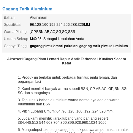
Gagang Tarik Aluminium
Bahan:
Aluminium
Spesifikasi:
96.128.160.192.224.256.288.320MM
Warna Plating:
,CP,BSN,AB,AC,SG,SC,SSS
Ukuran Sekrup::
M4X25, Sebagai kebutuhan Anda
gagang pintu lemari pakaian
gagang tarik pintu aluminium
Cahaya Tinggi:
,
Aksesori Gagang Pintu Lemari Dapur Antik Terkendali Kualitas Secara
Ketat
1. Produk ini berlaku untuk berbagai furnitur, pintu lemari, dan
pegangan laci
2. Kami memiliki banyak warna seperti BSN, CP, AB.AC, GP, SN, SG,
SC dan sebagainya.
3. Tapi untuk bahan aluminium warna normalnya adalah warna
Aluminium dan BSN.
4. Pitch Lubang Umum: 64, 96, 128, 160, 192, 224.320 mm.
5. Juga kami memiliki jarak lubang yang panjang seperti
384.448.512.544.608.704.800.896.928.960.1024.1056
6. Mengadopsi teknologi canggih untuk perawatan permukaan untuk