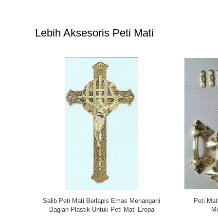
Lebih Aksesoris Peti Mati
Peti Mati
Pegangan Logam Ornamen Peti Mati Untuk
Warna Em
k Produk
Bantalan Peti Mati / Produk Pemakaman
Aksesori