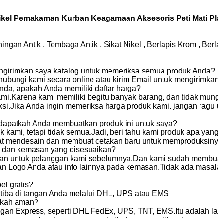
tikel Pemakaman Kurban Keagamaan Aksesoris Peti Mati Pla
an Antik , Tembaga Antik , Sikat Nikel , Berlapis Krom , Berla
ngirimkan saya katalog untuk memeriksa semua produk Anda?
hubungi kami secara online atau kirim Email untuk mengirimkan
da, apakah Anda memiliki daftar harga?
kami.Karena kami memiliki begitu banyak barang, dan tidak m
uksi.Jika Anda ingin memeriksa harga produk kami, jangan ra
dapatkah Anda membuatkan produk ini untuk saya?
 kami, tetapi tidak semua.Jadi, beri tahu kami produk apa ya
apat mendesain dan membuat cetakan baru untuk memproduksiny
 dan kemasan yang disesuaikan?
an untuk pelanggan kami sebelumnya.Dan kami sudah membua
n Logo Anda atau info lainnya pada kemasan.Tidak ada masal
l gratis?
 tiba di tangan Anda melalui DHL, UPS atau EMS
akah aman?
gan Express, seperti DHL FedEx, UPS, TNT, EMS.Itu adalah la