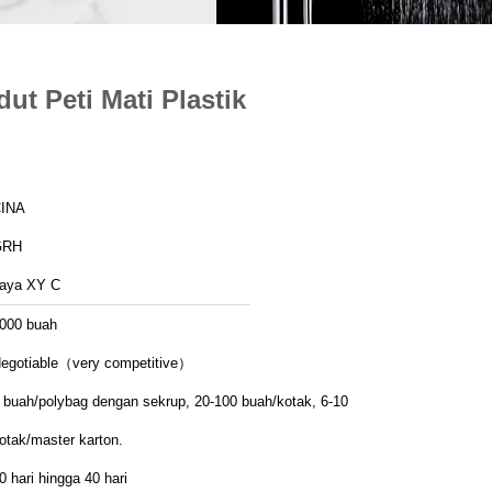
t Peti Mati Plastik
INA
GRH
aya XY C
000 buah
egotiable（very competitive）
 buah/polybag dengan sekrup, 20-100 buah/kotak, 6-10
otak/master karton.
0 hari hingga 40 hari