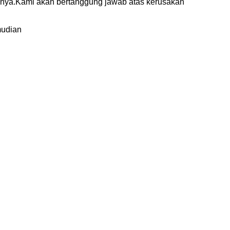
nya.Kami akan bertanggung jawab atas kerusakan
mudian