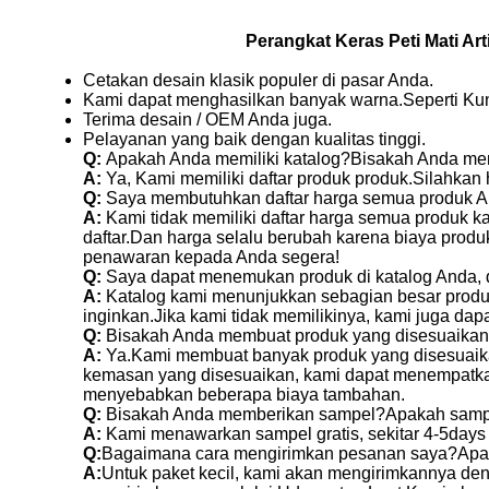
Perangkat Keras Peti Mati Ar
Cetakan desain klasik populer di pasar Anda.
Kami dapat menghasilkan banyak warna.Seperti Kuning
Terima desain / OEM Anda juga.
Pelayanan yang baik dengan kualitas tinggi.
Q:
Apakah Anda memiliki katalog?Bisakah Anda me
A:
Ya, Kami memiliki daftar produk produk.Silahkan 
Q:
Saya membutuhkan daftar harga semua produk An
A:
Kami tidak memiliki daftar harga semua produk 
daftar.Dan harga selalu berubah karena biaya prod
penawaran kepada Anda segera!
Q:
Saya dapat menemukan produk di katalog Anda, 
A:
Katalog kami menunjukkan sebagian besar produk
inginkan.Jika kami tidak memilikinya, kami juga d
Q:
Bisakah Anda membuat produk yang disesuaikan
A:
Ya.Kami membuat banyak produk yang disesuaik
kemasan yang disesuaikan, kami dapat menempatka
menyebabkan beberapa biaya tambahan.
Q:
Bisakah Anda memberikan sampel?Apakah sampe
A:
Kami menawarkan sampel gratis, sekitar 4-5days
Q:
Bagaimana cara mengirimkan pesanan saya?Ap
A:
Untuk paket kecil, kami akan mengirimkannya den