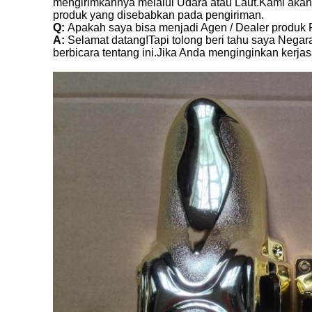
mengirimkannya melalui Udara atau Laut.Kami ak
produk yang disebabkan pada pengiriman.
Q:
Apakah saya bisa menjadi Agen / Dealer produ
A:
Selamat datang!Tapi tolong beri tahu saya Nega
berbicara tentang ini.Jika Anda menginginkan kerj