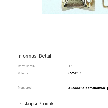
Informasi Detail
Berat bersih:
17
Volume:
65*51*37
Menyoroti:
aksesoris pemakaman
,
Deskripsi Produk