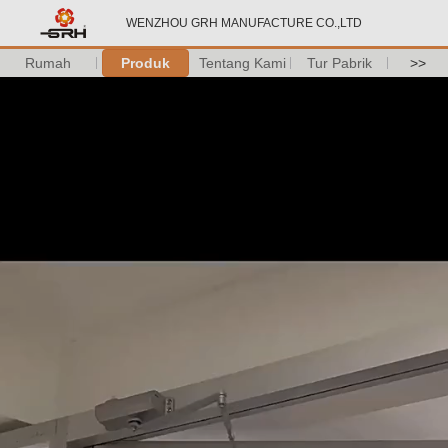
WENZHOU GRH MANUFACTURE CO.,LTD
Rumah
Produk
Tentang Kami
Tur Pabrik
>>