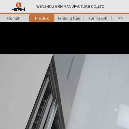
WENZHOU GRH MANUFACTURE CO.,LTD
Rumah
Produk
Tentang Kami
Tur Pabrik
>>