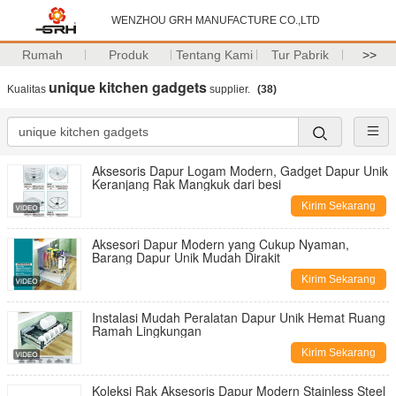
WENZHOU GRH MANUFACTURE CO.,LTD
Rumah
Produk
Tentang Kami
Tur Pabrik
>>
unique kitchen gadgets
Kualitas
supplier.
(38)
Aksesoris Dapur Logam Modern, Gadget Dapur Unik
Keranjang Rak Mangkuk dari besi
Kirim Sekarang
Aksesori Dapur Modern yang Cukup Nyaman,
Barang Dapur Unik Mudah Dirakit
Kirim Sekarang
Instalasi Mudah Peralatan Dapur Unik Hemat Ruang
Ramah Lingkungan
Kirim Sekarang
Koleksi Rak Aksesoris Dapur Modern Stainless Steel