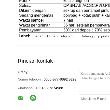
Pabrik
kota Jiangmen
Selesai
CP,SN,AB,AC,SC,PVD,P
Dikirim dengan
sekrup dan penampil pintu
Sedang mengemas
polybag + kotak putih + ka
Waktu sampel
7 hari
Waktu pengiriman
35 hari setelah pembayar
Pembayaran
30% dari deposit, 70% se
Label:
penampil lubang intip pintu
,
lubang intip pintu
Rincian kontak
Gracy
Nomor telepon :
0086-577-8892 5292
whatsapp :
+8613587874988