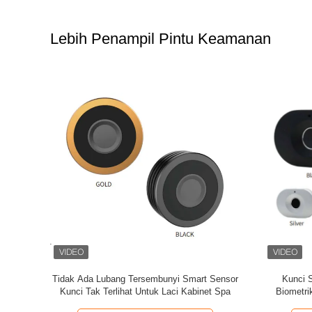
Lebih Penampil Pintu Keamanan
arm Siren
2 Lensa 8MP 4K Wireless Amerika Utara 4G
4G WIFI 
eless Home
LTE Surveillance Solar Security PTZ Kamera
PIR denga
ik Custom
Luar Ruang 4G Sim Card Kamera CCTV Surya