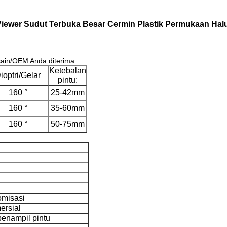
ewer Sudut Terbuka Besar Cermin Plastik Permukaan Ha
ain/OEM Anda diterima
Ketebalan
ioptri/Gelar
pintu:
160 °
25-42mm
160 °
35-60mm
160 °
50-75mm
omisasi
ersial
enampil pintu