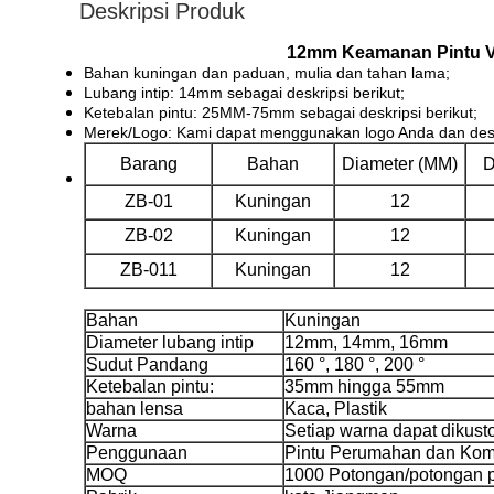
Deskripsi Produk
12mm Keamanan Pintu Vi
Bahan kuningan dan paduan, mulia dan tahan lama;
Lubang intip: 14mm sebagai deskripsi berikut;
Ketebalan pintu: 25MM-75mm sebagai deskripsi berikut;
Merek/Logo: Kami dapat menggunakan logo Anda dan des
Barang
Bahan
Diameter (MM)
D
ZB-01
Kuningan
12
ZB-02
Kuningan
12
ZB-011
Kuningan
12
Bahan
Kuningan
Diameter lubang intip
12mm, 14mm, 16mm
Sudut Pandang
160 °, 180 °, 200 °
Ketebalan pintu:
35mm hingga 55mm
bahan lensa
Kaca, Plastik
Warna
Setiap warna dapat dikust
Penggunaan
Pintu Perumahan dan Kom
MOQ
1000 Potongan/potongan p