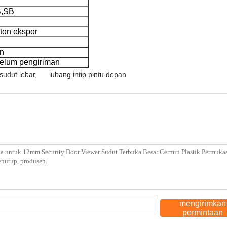
B,SB
rton ekspor
an
belum pengiriman
 sudut lebar
,
lubang intip pintu depan
mengirimkan
permintaan