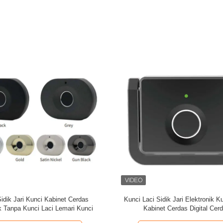
Wireless Security System Sensor
4ch 8ch Wifi Kamera Sistem 3m
n 2 remote control Sistem Alarm
Wireless IP Kamera Keama
Keamanan Smart Home