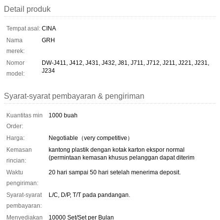
Detail produk
Tempat asal:
CINA
Nama
GRH
merek:
Nomor
DW-J411, J412, J431, J432, J81, J711, J712, J211, J221, J231,
J234
model:
Syarat-syarat pembayaran & pengiriman
Kuantitas min
1000 buah
Order:
Harga:
Negotiable（very competitive）
Kemasan
kantong plastik dengan kotak karton ekspor normal
(permintaan kemasan khusus pelanggan dapat diterim
rincian:
Waktu
20 hari sampai 50 hari setelah menerima deposit.
pengiriman:
Syarat-syarat
L/C, D/P, T/T pada pandangan.
pembayaran:
Menyediakan
10000 Set/Set per Bulan