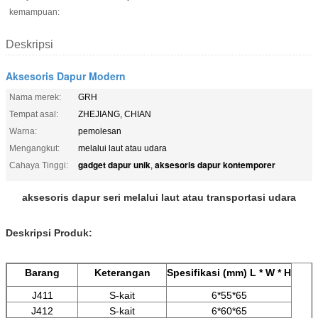
kemampuan:
Deskripsi
Aksesoris Dapur Modern
Nama merek:
GRH
Tempat asal:
ZHEJIANG, CHIAN
Warna:
pemolesan
Mengangkut:
melalui laut atau udara
gadget dapur unik
aksesoris dapur kontemporer
Cahaya Tinggi:
,
aksesoris dapur seri melalui laut atau transportasi udara
Deskripsi Produk:
Barang
Keterangan
Spesifikasi (mm) L * W * H
J411
S-kait
6*55*65
J412
S-kait
6*60*65