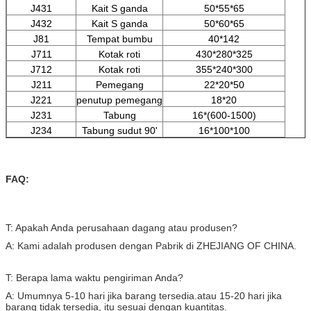
J431
Kait S ganda
50*55*65
J432
Kait S ganda
50*60*65
J81
Tempat bumbu
40*142
J711
Kotak roti
430*280*325
J712
Kotak roti
355*240*300
J211
Pemegang
22*20*50
J221
penutup pemegang
18*20
J231
Tabung
16*(600-1500)
J234
Tabung sudut 90'
16*100*100
FAQ:
T: Apakah Anda perusahaan dagang atau produsen?
A: Kami adalah produsen dengan Pabrik di ZHEJIANG OF CHINA.
T: Berapa lama waktu pengiriman Anda?
A: Umumnya 5-10 hari jika barang tersedia.atau 15-20 hari jika
barang tidak tersedia, itu sesuai dengan kuantitas.