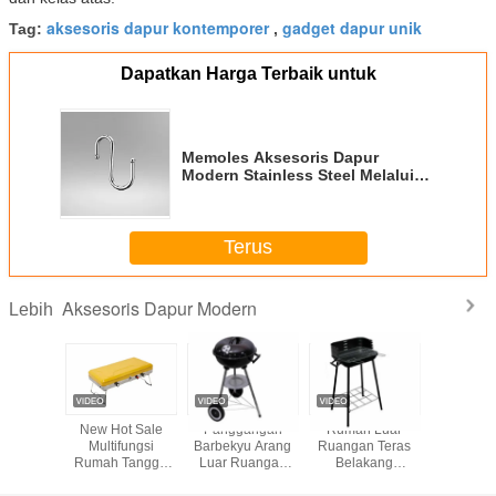
aksesoris dapur kontemporer
gadget dapur unik
Tag:
,
Dapatkan Harga Terbaik untuk
Memoles Aksesoris Dapur
Modern Stainless Steel Melalui
Laut Atau Transportasi Udara
Terus
Aksesoris Dapur Modern
Lebih
 Sendok
New Hot Sale
Panggangan
Rumah Luar
Rak pen
 Dapur
Multifungsi
Barbekyu Arang
Ruangan Teras
piring 
nizer
Rumah Tangga
Luar Ruangan
Belakang
mode
an Makan
BBQ Electric Grill
Baja Tahan Karat
Memasak
Pembagi
Electric BBQ Grill
Logo Kustom
Gerobak Arang