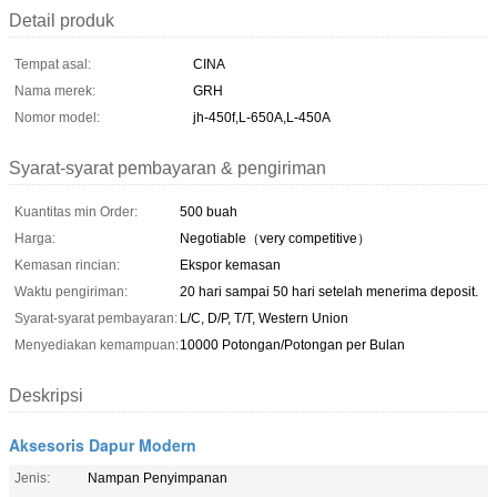
Detail produk
Tempat asal:
CINA
Nama merek:
GRH
Nomor model:
jh-450f,L-650A,L-450A
Syarat-syarat pembayaran & pengiriman
Kuantitas min Order:
500 buah
Harga:
Negotiable（very competitive）
Kemasan rincian:
Ekspor kemasan
Waktu pengiriman:
20 hari sampai 50 hari setelah menerima deposit.
Syarat-syarat pembayaran:
L/C, D/P, T/T, Western Union
Menyediakan kemampuan:
10000 Potongan/Potongan per Bulan
Deskripsi
Aksesoris Dapur Modern
Jenis:
Nampan Penyimpanan